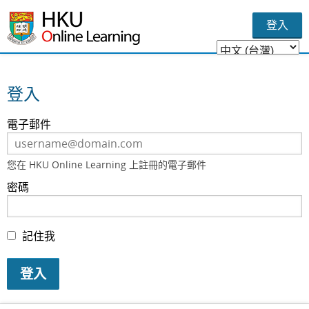
登入
選
擇
語
登入
言
使
電子郵件
用
你
的
email
您在 HKU Online Learning 上註冊的電子郵件
和
密
密碼
碼
登
入
如
記住我
果
你
還
登入
未
有
帳
戶，